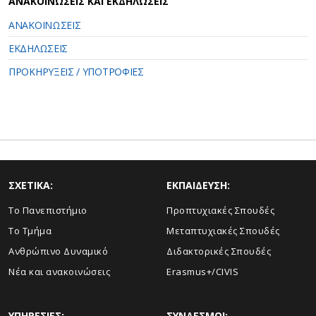
ΑΝΑΚΟΙΝΩΣΕΙΣ ΚΑΙ ΕΚΔΗΛΩΣΕΙΣ
ΑΝΑΚΟΙΝΩΣΕΙΣ
ΕΚΔΗΛΩΣΕΙΣ
ΠΡΟΚΗΡΥΞΕΙΣ / ΥΠΟΤΡΟΦΙΕΣ
ΣΧΕΤΙΚΑ:
ΕΚΠΑΙΔΕΥΣΗ:
Το Πανεπιστήμιο
Προπτυχιακές Σπουδές
Το Τμήμα
Μεταπτυχιακές Σπουδές
Ανθρώπινο Δυναμικό
Διδακτορικές Σπουδές
Νέα και ανακοινώσεις
Erasmus+/CIVIS
ΥΠΗΡΕΣΙΕΣ:
ΣΥΝΔΕΣΜΟΙ: