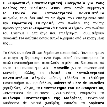
Η
«Ευρωπαϊκή Πανεπιστημιακή Συνεργασία για τους
Πολίτες της Ευρώπης»
-
CIVIS
, στην οποία συμμετέχει
το
Εθνικό και Καποδιστριακό Πανεπιστήμιο
Αθηνών,
είναι ένα από τα
17 έργα
που επιλέχθηκαν από
την
Ευρωπαϊκή Επιτροπή,
στο πλαίσιο της πρώτης
πρόσκλησης για τα «
Ευρωπαϊκά Πανεπιστήμια
» στο πλαίσιο
του Erasmus +. Στα έργα που επιλέχθηκαν συμμετέχουν
συνολικά 114 ανώτατα εκπαιδευτικά ιδρύματα από 24 κράτη μέλη
της ΕΕ.
Το CIVIS είναι ένα δίκτυο δημόσιων ευρωπαϊκών Πανεπιστημίων
με στόχο τη δημιουργία ενός Ευρωπαϊκού Πανεπιστημίου. Τα
οκτώ Πανεπιστήμια που αποτελούν τα μέλη του δικτύου αυτού
είναι: Το Πανεπιστήμιο
Aix - Marseille
(Aix-en-Provence and
Marseille, Γαλλία), το
Εθνικό και Καποδιστριακό
Πανεπιστήμιο Αθηνών
(Αθήνα, Ελλάδα) το Ελεύθερο
Πανεπιστήμιο των Βρυξελλών,
Université Libre de Bruxelles
(Βρυξέλλες, Βέλγιο), το
Πανεπιστήμιο του Βουκουρεστίου
,
Universitatea din București (Βουκουρέστι, Ρουμανία), το
Αυτόνομο Πανεπιστήμιο της Μαδρίτης
, Universidad
Autónoma de Madrid (Μαδρίτη, Ισπανία), το
Sapienza