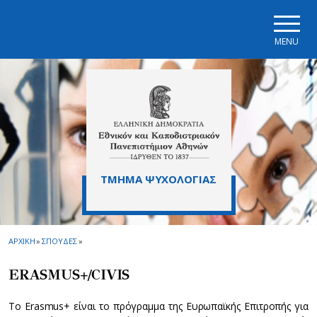
Skip to main navigation
Skip to main content
Skip to page footer
MENU
ΤΜΗΜΑ ΨΥΧΟΛΟΓΙΑΣ
ΑΡΧΙΚΗ
»
ΣΠΟΥΔΕΣ
»
ERASMUS+/CIVIS
Το Erasmus+ είναι το πρόγραμμα της Ευρωπαϊκής Επιτροπής για